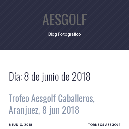
Skip
AESGOLF
to
content
Blog Fotográfico
Día:
8 de junio de 2018
Trofeo Aesgolf Caballeros,
Aranjuez, 8 jun 2018
8 JUNIO, 2018
TORNEOS AESGOLF