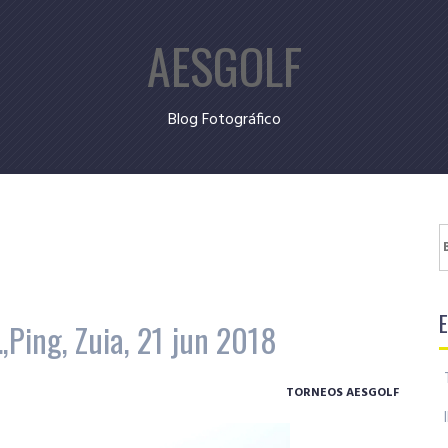
AESGOLF
Blog Fotográfico
B
,Ping, Zuia, 21 jun 2018
TORNEOS AESGOLF