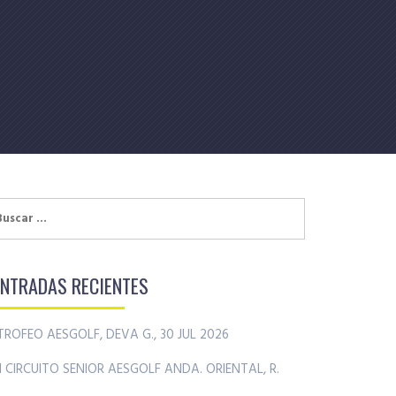
uscar:
ENTRADAS RECIENTES
TROFEO AESGOLF, DEVA G., 30 JUL 2026
II CIRCUITO SENIOR AESGOLF ANDA. ORIENTAL, R.