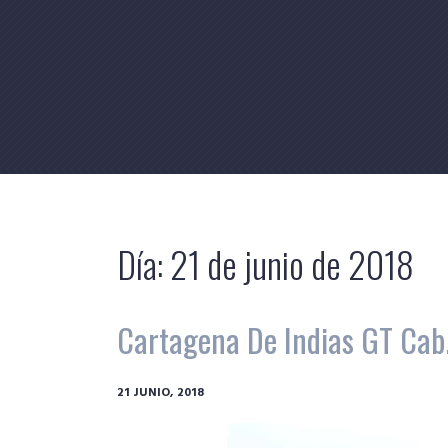
Skip
to
content
Día:
21 de junio de 2018
Cartagena De Indias GT Cab.
21 JUNIO, 2018