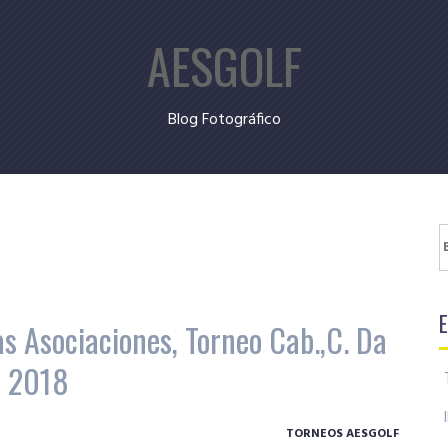
AESGOLF
Blog Fotográfico
B
as Asociaciones, Torneo Cab.,C. Da
n 2018
TORNEOS AESGOLF