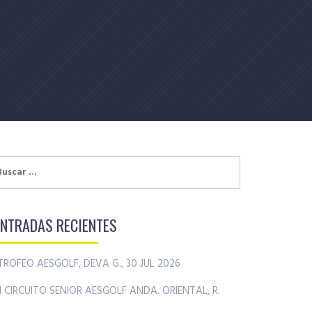
uscar:
ENTRADAS RECIENTES
TROFEO AESGOLF, DEVA G., 30 JUL 2026
II CIRCUITO SENIOR AESGOLF ANDA. ORIENTAL, R.