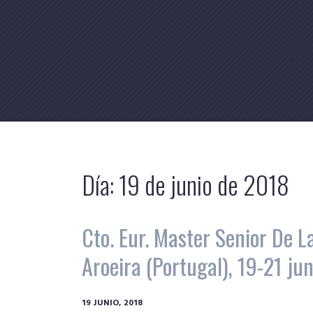
Skip
to
content
Día:
19 de junio de 2018
Cto. Eur. Master Senior De L
Aroeira (Portugal), 19-21 ju
19 JUNIO, 2018