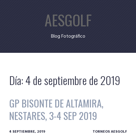
Skip
AESGOLF
to
content
Blog Fotográfico
Día:
4 de septiembre de 2019
GP BISONTE DE ALTAMIRA,
NESTARES, 3-4 SEP 2019
4 SEPTIEMBRE, 2019
TORNEOS AESGOLF