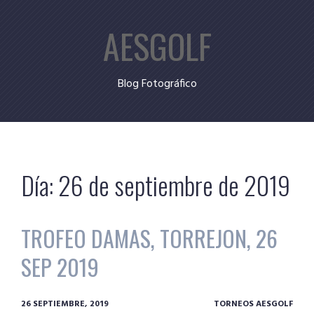
Skip
AESGOLF
to
content
Blog Fotográfico
Día:
26 de septiembre de 2019
TROFEO DAMAS, TORREJON, 26
SEP 2019
26 SEPTIEMBRE, 2019
TORNEOS AESGOLF