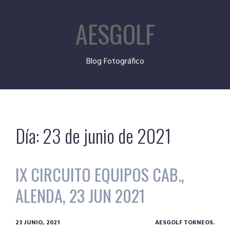
Skip
AESGOLF
to
content
Blog Fotográfico
Día:
23 de junio de 2021
IX CIRCUITO EQUIPOS CAB.,
ALENDA, 23 JUN 2021
23 JUNIO, 2021
AESGOLF TORNEOS.