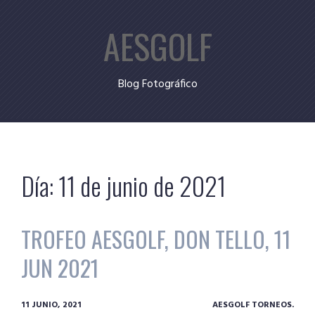
Skip
AESGOLF
to
content
Blog Fotográfico
Día:
11 de junio de 2021
TROFEO AESGOLF, DON TELLO, 11
JUN 2021
11 JUNIO, 2021
AESGOLF TORNEOS.