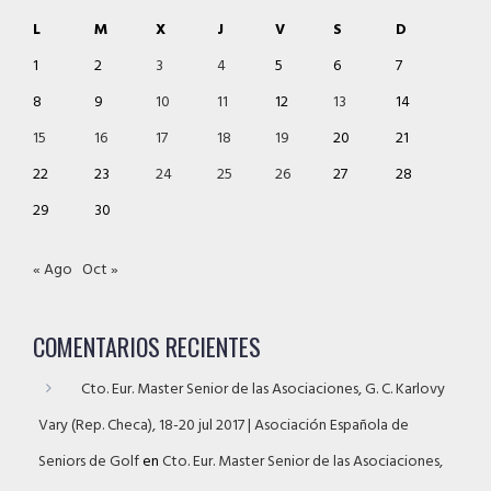
L
M
X
J
V
S
D
1
2
3
4
5
6
7
8
9
10
11
12
13
14
15
16
17
18
19
20
21
22
23
24
25
26
27
28
29
30
« Ago
Oct »
COMENTARIOS RECIENTES
Cto. Eur. Master Senior de las Asociaciones, G. C. Karlovy
Vary (Rep. Checa), 18-20 jul 2017 | Asociación Española de
Seniors de Golf
en
Cto. Eur. Master Senior de las Asociaciones,