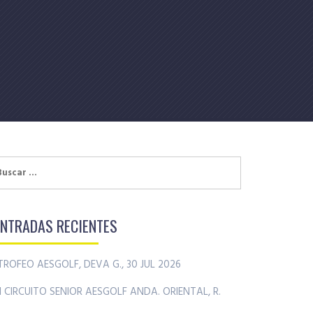
uscar:
ENTRADAS RECIENTES
TROFEO AESGOLF, DEVA G., 30 JUL 2026
II CIRCUITO SENIOR AESGOLF ANDA. ORIENTAL, R.