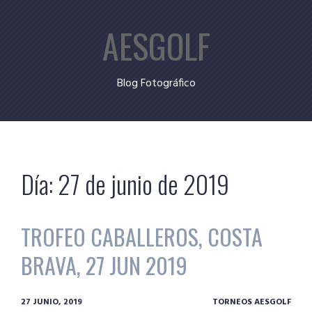
Skip
AESGOLF
to
content
Blog Fotográfico
Día:
27 de junio de 2019
TROFEO CABALLEROS, COSTA
BRAVA, 27 JUN 2019
27 JUNIO, 2019
TORNEOS AESGOLF