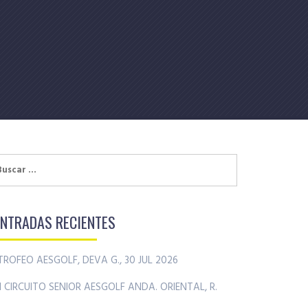
uscar:
ENTRADAS RECIENTES
TROFEO AESGOLF, DEVA G., 30 JUL 2026
II CIRCUITO SENIOR AESGOLF ANDA. ORIENTAL, R.