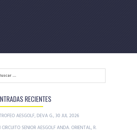
uscar:
ENTRADAS RECIENTES
TROFEO AESGOLF, DEVA G., 30 JUL 2026
II CIRCUITO SENIOR AESGOLF ANDA. ORIENTAL, R.