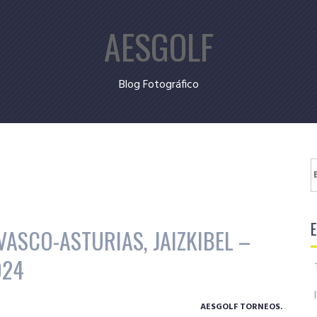
AESGOLF
Blog Fotográfico
B
ASCO-ASTURIAS, JAIZKIBEL –
024
AESGOLF TORNEOS.