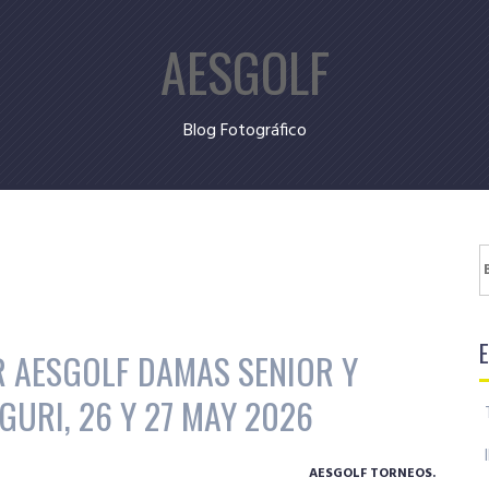
AESGOLF
Blog Fotográfico
B
R AESGOLF DAMAS SENIOR Y
EGURI, 26 Y 27 MAY 2026
AESGOLF TORNEOS.