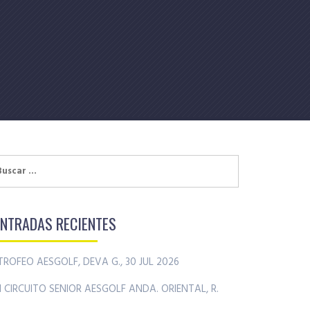
uscar:
ENTRADAS RECIENTES
TROFEO AESGOLF, DEVA G., 30 JUL 2026
II CIRCUITO SENIOR AESGOLF ANDA. ORIENTAL, R.