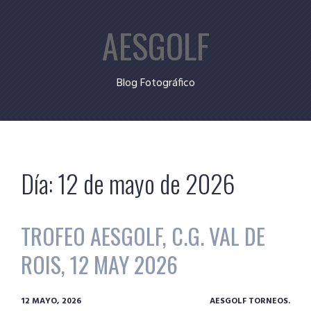
Skip
AESGOLF
to
content
Blog Fotográfico
Día:
12 de mayo de 2026
TROFEO AESGOLF, C.G. VAL DE
ROIS, 12 MAY 2026
12 MAYO, 2026
AESGOLF TORNEOS.