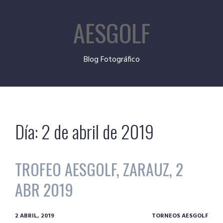
Skip
AESGOLF
to
content
Blog Fotográfico
Día:
2 de abril de 2019
TROFEO AESGOLF, ZARAUZ, 2
ABR 2019
2 ABRIL, 2019
TORNEOS AESGOLF