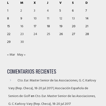
L
M
X
J
V
S
D
1
2
3
4
5
6
7
8
9
10
11
12
13
14
15
16
17
18
19
20
21
22
23
24
25
26
27
28
29
30
« Mar
May »
COMENTARIOS RECIENTES
Cto. Eur. Master Senior de las Asociaciones, G. C. Karlovy
Vary (Rep. Checa), 18-20 jul 2017 | Asociación Española de
Seniors de Golf
en
Cto. Eur. Master Senior de las Asociaciones,
G. C. Karlovy Vary (Rep. Checa), 18-20 jul 2017