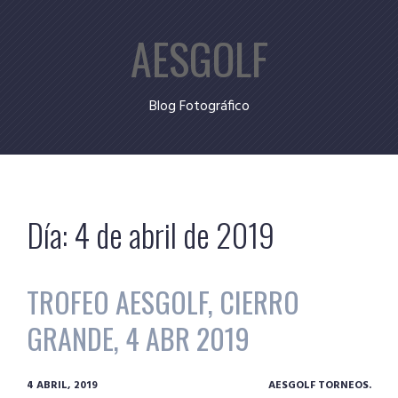
Skip
AESGOLF
to
content
Blog Fotográfico
Día:
4 de abril de 2019
TROFEO AESGOLF, CIERRO
GRANDE, 4 ABR 2019
4 ABRIL, 2019
AESGOLF TORNEOS.