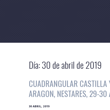
Skip
to
content
Día:
30 de abril de 2019
CUADRANGULAR CASTILLA Y
ARAGON, NESTARES, 29-30
30 ABRIL, 2019