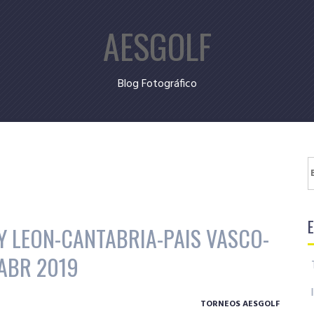
AESGOLF
Blog Fotográfico
B
 LEON-CANTABRIA-PAIS VASCO-
 ABR 2019
TORNEOS AESGOLF