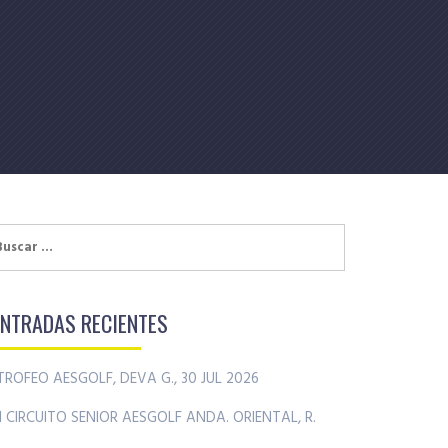
uscar:
ENTRADAS RECIENTES
TROFEO AESGOLF, DEVA G., 30 JUL 2026
II CIRCUITO SENIOR AESGOLF ANDA. ORIENTAL, R.