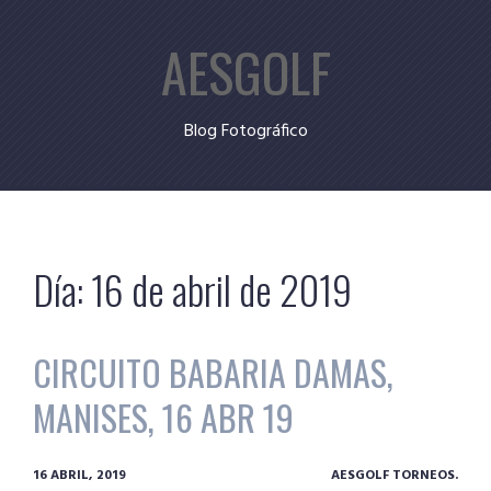
Skip
AESGOLF
to
content
Blog Fotográfico
Día:
16 de abril de 2019
CIRCUITO BABARIA DAMAS,
MANISES, 16 ABR 19
16 ABRIL, 2019
AESGOLF TORNEOS.