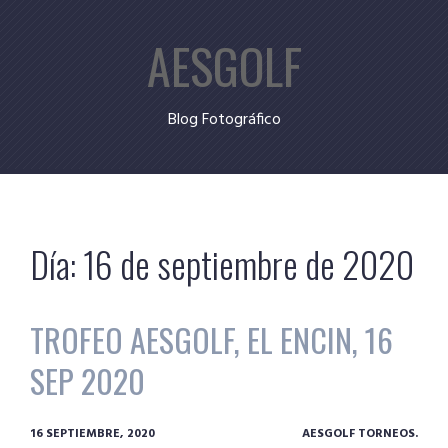
Skip
AESGOLF
to
content
Blog Fotográfico
Día:
16 de septiembre de 2020
TROFEO AESGOLF, EL ENCIN, 16
SEP 2020
16 SEPTIEMBRE, 2020
AESGOLF TORNEOS.