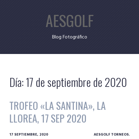
Skip
AESGOLF
to
content
Blog Fotográfico
Día:
17 de septiembre de 2020
TROFEO «LA SANTINA», LA
LLOREA, 17 SEP 2020
17 SEPTIEMBRE, 2020
AESGOLF TORNEOS.