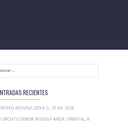
uscar:
ENTRADAS RECIENTES
TROFEO AESGOLF, DEVA G., 30 JUL 2026
II CIRCUITO SENIOR AESGOLF ANDA. ORIENTAL, R.