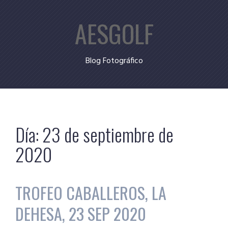
Skip
AESGOLF
to
content
Blog Fotográfico
Día:
23 de septiembre de
2020
TROFEO CABALLEROS, LA
DEHESA, 23 SEP 2020