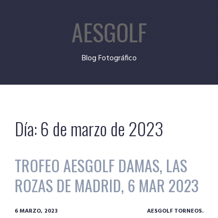
Skip
AESGOLF
to
content
Blog Fotográfico
Día:
6 de marzo de 2023
TROFEO AESGOLF DAMAS, LAS
ROZAS DE MADRID, 6 MAR 2023
6 MARZO, 2023
AESGOLF TORNEOS.