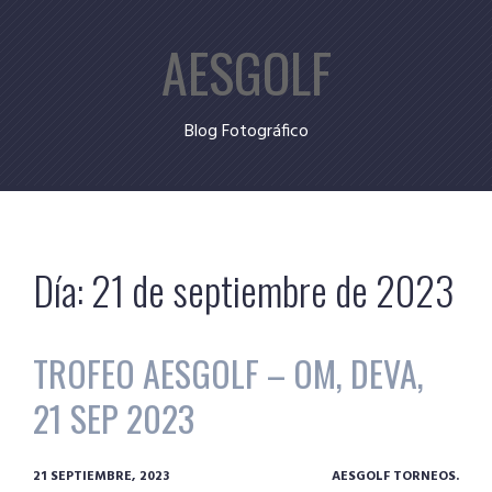
Skip
AESGOLF
to
content
Blog Fotográfico
Día:
21 de septiembre de 2023
TROFEO AESGOLF – OM, DEVA,
21 SEP 2023
21 SEPTIEMBRE, 2023
AESGOLF TORNEOS.