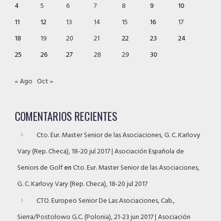
4
5
6
7
8
9
10
11
12
13
14
15
16
17
18
19
20
21
22
23
24
25
26
27
28
29
30
« Ago
Oct »
COMENTARIOS RECIENTES
Cto. Eur. Master Senior de las Asociaciones, G. C. Karlovy
Vary (Rep. Checa), 18-20 jul 2017 | Asociación Española de
Seniors de Golf
en
Cto. Eur. Master Senior de las Asociaciones,
G. C. Karlovy Vary (Rep. Checa), 18-20 jul 2017
CTO. Europeo Senior De Las Asociaciones, Cab.,
Sierra/Postolowo G.C. (Polonia), 21-23 jun 2017 | Asociación