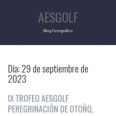
Skip
AESGOLF
to
content
Blog Fotográfico
Día:
29 de septiembre de
2023
IX TROFEO AESGOLF
PEREGRINACIÓN DE OTOÑO,