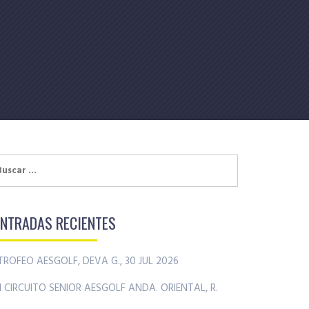
uscar:
ENTRADAS RECIENTES
TROFEO AESGOLF, DEVA G., 30 JUL 2026
II CIRCUITO SENIOR AESGOLF ANDA. ORIENTAL, R.