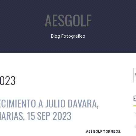
AESGOLF
Blog Fotográfico
B
2023
CIMIENTO A JULIO DAVARA,
ARIAS, 15 SEP 2023
AESGOLF TORNEOS.