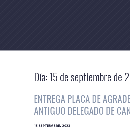
Skip
to
content
Día:
15 de septiembre de 
ENTREGA PLACA DE AGRADE
ANTIGUO DELEGADO DE CAN
15 SEPTIEMBRE, 2023