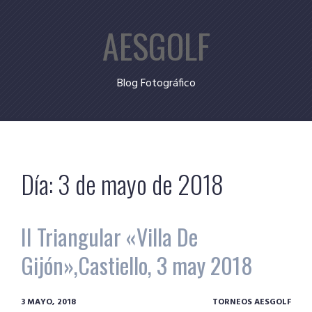
Skip
AESGOLF
to
content
Blog Fotográfico
Día:
3 de mayo de 2018
II Triangular «Villa De
Gijón»,Castiello, 3 may 2018
3 MAYO, 2018
TORNEOS AESGOLF