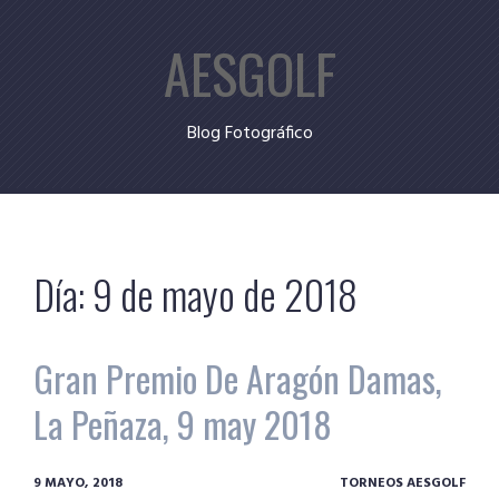
Skip
AESGOLF
to
content
Blog Fotográfico
Día:
9 de mayo de 2018
Gran Premio De Aragón Damas,
La Peñaza, 9 may 2018
9 MAYO, 2018
TORNEOS AESGOLF