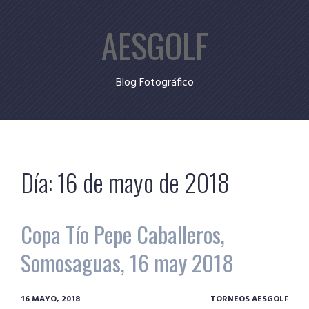
Skip
AESGOLF
to
content
Blog Fotográfico
Día:
16 de mayo de 2018
Copa Tío Pepe Caballeros,
Somosaguas, 16 may 2018
16 MAYO, 2018
TORNEOS AESGOLF