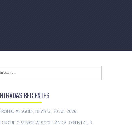
uscar:
ENTRADAS RECIENTES
TROFEO AESGOLF, DEVA G., 30 JUL 2026
II CIRCUITO SENIOR AESGOLF ANDA. ORIENTAL, R.