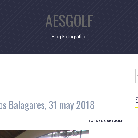
AESGOLF
Blog Fotográfico
B
 Los Balagares, 31 may 2018
TORNEOS AESGOLF