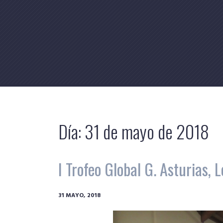
Skip
to
content
Día:
31 de mayo de 2018
I Trofeo Global G. Asturias,
31 MAYO, 2018