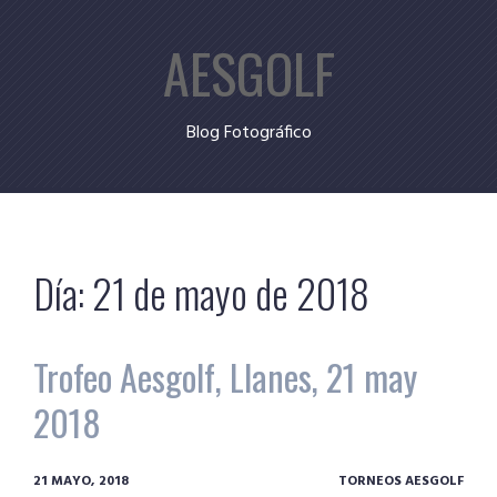
Skip
AESGOLF
to
content
Blog Fotográfico
Día:
21 de mayo de 2018
Trofeo Aesgolf, Llanes, 21 may
2018
21 MAYO, 2018
TORNEOS AESGOLF