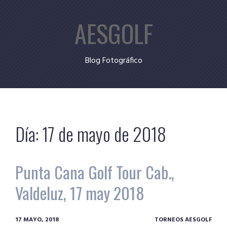
Skip
AESGOLF
to
content
Blog Fotográfico
Día:
17 de mayo de 2018
Punta Cana Golf Tour Cab.,
Valdeluz, 17 may 2018
17 MAYO, 2018
TORNEOS AESGOLF