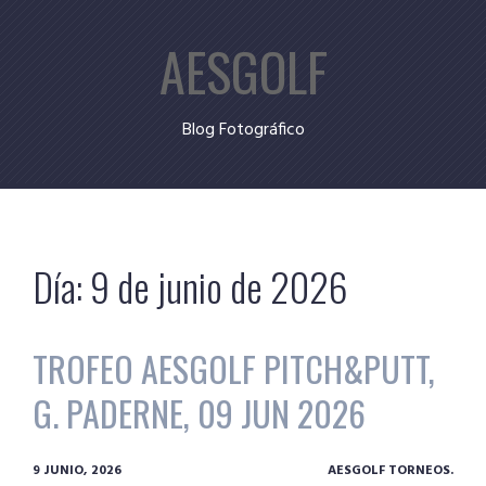
Skip
AESGOLF
to
content
Blog Fotográfico
Día:
9 de junio de 2026
TROFEO AESGOLF PITCH&PUTT,
G. PADERNE, 09 JUN 2026
9 JUNIO, 2026
AESGOLF TORNEOS.