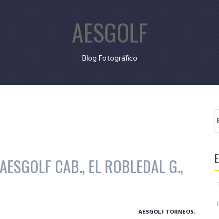
AESGOLF
Blog Fotográfico
B
ESGOLF CAB., EL ROBLEDAL G.,
AESGOLF TORNEOS.