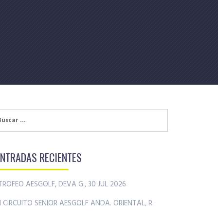
uscar:
ENTRADAS RECIENTES
TROFEO AESGOLF, DEVA G., 30 JUL 2026
II CIRCUITO SENIOR AESGOLF ANDA. ORIENTAL, R.