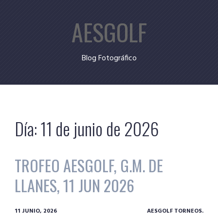
Skip
AESGOLF
to
content
Blog Fotográfico
Día:
11 de junio de 2026
TROFEO AESGOLF, G.M. DE
LLANES, 11 JUN 2026
11 JUNIO, 2026
AESGOLF TORNEOS.