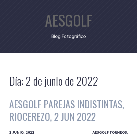
Skip
AESGOLF
to
content
Blog Fotográfico
Día:
2 de junio de 2022
AESGOLF PAREJAS INDISTINTAS,
RIOCEREZO, 2 JUN 2022
2 JUNIO, 2022
AESGOLF TORNEOS.