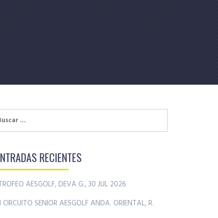
uscar:
ENTRADAS RECIENTES
TROFEO AESGOLF, DEVA G., 30 JUL 2026
II CIRCUITO SENIOR AESGOLF ANDA. ORIENTAL, R.