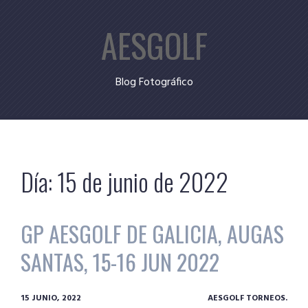
Skip
AESGOLF
to
content
Blog Fotográfico
Día:
15 de junio de 2022
GP AESGOLF DE GALICIA, AUGAS
SANTAS, 15-16 JUN 2022
15 JUNIO, 2022
AESGOLF TORNEOS.