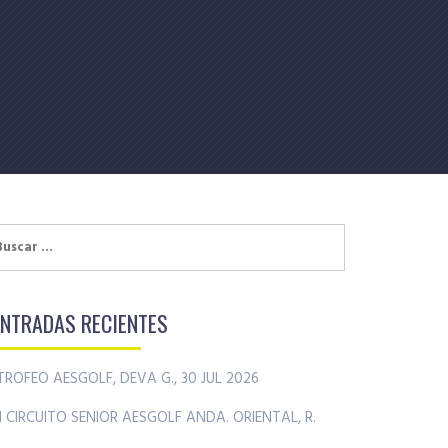
uscar:
ENTRADAS RECIENTES
TROFEO AESGOLF, DEVA G., 30 JUL 2026
II CIRCUITO SENIOR AESGOLF ANDA. ORIENTAL, R.