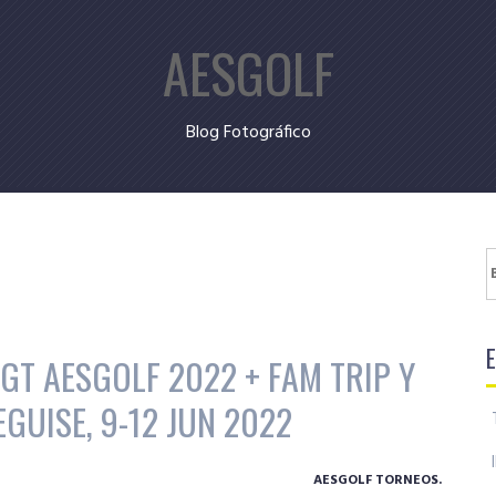
AESGOLF
Blog Fotográfico
B
GT AESGOLF 2022 + FAM TRIP Y
GUISE, 9-12 JUN 2022
AESGOLF TORNEOS.