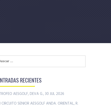
uscar:
ENTRADAS RECIENTES
TROFEO AESGOLF, DEVA G., 30 JUL 2026
II CIRCUITO SENIOR AESGOLF ANDA. ORIENTAL, R.